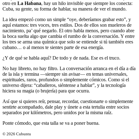
otro en
La Habana
, hay un hilo invisible que siempre los conecta:
Cuba, su gente, su forma de hablar, su manera de ver el mundo.
La idea empezó como un simple “oye, deberíamos grabar esto”, y
aquí estamos: tres voces, tres estilos. Dos de ellos son mueleros de
nacimiento, pa’ qué negarlo. El otro habla menos, pero cuando abre
la boca suelta algo que cambia el rumbo de la conversación. Y entre
los tres se arma una química que solo se entiende si tú también eres
cubano… o al menos te sientes parte de esa energía.
¿Y de qué se habla aquí? De todo y de nada. Ese es el truco.
No hay libreto, no hay filtro. La conversación arranca en el día a día
de la isla y termina —siempre sin avisar— en temas universales,
espirituales, raros, profundos o simplemente cómicos. Como si el
universo dijera: “caballeros, siéntense a hablar”, y la tecnología
hiciera su magia (o brujería) para que ocurra.
Así que si quieres reír, pensar, recordar, cuestionarte o simplemente
sentirte acompañado, dale play y únete a esta tertulia entre socios
separados por kilómetros, pero unidos por la misma raíz.
Ponte cómodo, que esta talla se va a poner buena.
©
2026
Cubuntu